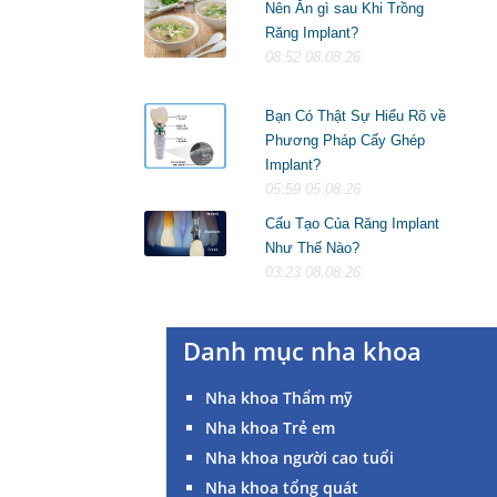
Nên Ăn gì sau Khi Trồng
Răng Implant?
08:52 08.08.26
Bạn Có Thật Sự Hiểu Rõ về
Phương Pháp Cấy Ghép
Implant?
05:59 05.08.26
Cấu Tạo Của Răng Implant
Như Thế Nào?
03:23 08.08.26
Danh mục nha khoa
Nha khoa Thẩm mỹ
Nha khoa Trẻ em
Nha khoa người cao tuổi
Nha khoa tổng quát