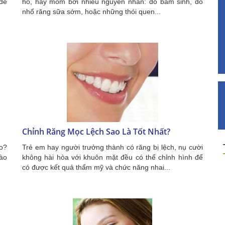
 để
hô, hay móm bởi nhiều nguyên nhân: do bẩm sinh, do
nhổ răng sữa sớm, hoặc những thói quen...
Chỉnh Răng Mọc Lệch Sao Là Tốt Nhất?
o?
Trẻ em hay người trưởng thành có răng bị lệch, nụ cười
nào
không hài hòa với khuôn mặt đều có thể chỉnh hình để
có được kết quả thẩm mỹ và chức năng nhai...