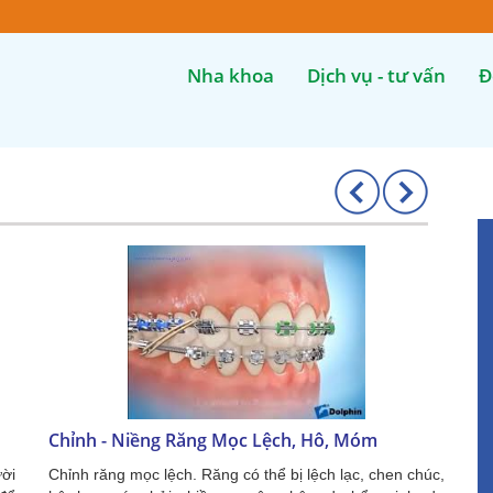
Nha khoa
Dịch vụ - tư vấn
Đ
Chỉnh - Niềng Răng Mọc Lệch, Hô, Móm
ười
Chỉnh răng mọc lệch. Răng có thể bị lệch lạc, chen chúc,