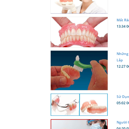
Mất Ră
13:34 0
Những 
Lắp
12:27 0
Sử Dụn
05:02 0
Người 
04:20 0